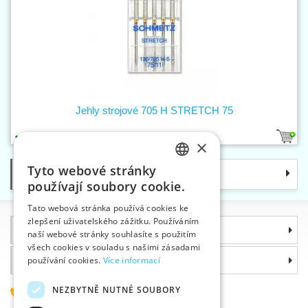
Jehly strojové 705 H STRETCH 75
1
×
Tyto webové stránky
Kategorie
CZECH
používají soubory cookie.
SLOVAK
Tato webová stránka používá cookies ke
zlepšení uživatelského zážitku. Používáním
ENGLISH
Informace
naší webové stránky souhlasíte s použitím
GERMAN
všech cookies v souladu s našimi zásadami
Proč si zvolit právě nás
používání cookies.
Více informací
NEZBYTNĚ NUTNÉ SOUBORY
585 051 217