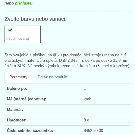
nebo
přihlaste
.
Zvolte barvu nebo variaci:
-
nedefinována
Strojová jehla s ploškou na dříku pro domácí šicí stroje určená na šití
elastických materiálů a úpletů. Dřík 2,04 mm, délka po ouško 33,9 mm,
špička SUK. Německý výrobek, cena za 1 krabičku (5 jehel v krabičce).
Parametry
Dotaz na produkt
Baleno po:
1
MJ (měrná jednotka):
krab
Materiál:
Hmotnost:
8 g
Číslo celního sazebníku:
8452 30 00