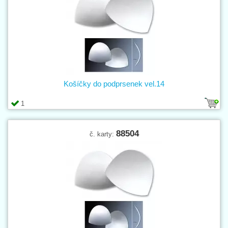
Košíčky do podprsenek vel.14
1
88504
č. karty: