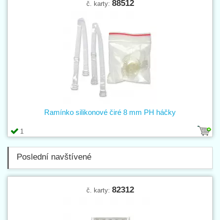
88512
č. karty:
Ramínko silikonové čiré 8 mm PH háčky
1
Poslední navštívené
82312
č. karty: