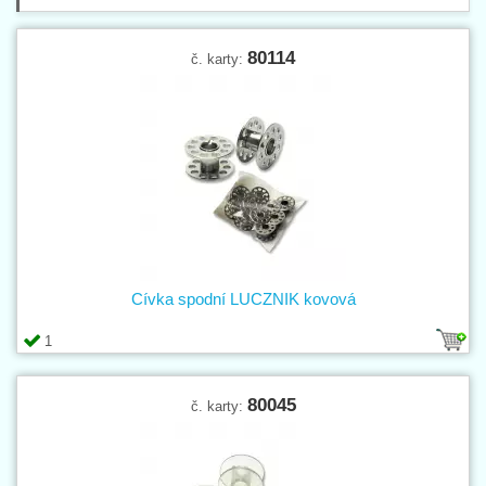
80114
č. karty:
Cívka spodní LUCZNIK kovová
1
80045
č. karty: