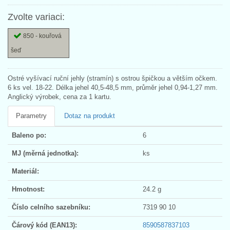
Zvolte variaci:
850 - kouřová
šeď
Ostré vyšívací ruční jehly (stramín) s ostrou špičkou a větším očkem.
6 ks vel. 18-22. Délka jehel 40,5-48,5 mm, průměr jehel 0,94-1,27 mm.
Anglický výrobek, cena za 1 kartu.
Parametry
Dotaz na produkt
Baleno po:
6
MJ (měrná jednotka):
ks
Materiál:
Hmotnost:
24.2 g
Číslo celního sazebníku:
7319 90 10
Čárový kód (EAN13):
8590587837103