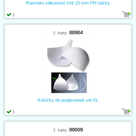
Ramínko silikonové čiré 15 mm PH háčky
1
88904
č. karty:
Košíčky do podprsenek vel.XL
1
89009
č. karty: