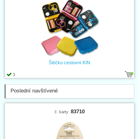
Šitíčko cestovní KIN
3
Poslední navštívené
83710
č. karty: