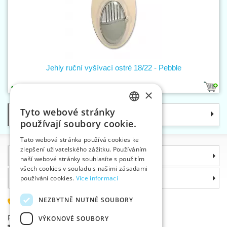
Jehly ruční vyšívací ostré 18/22 - Pebble
1
×
Tyto webové stránky
Kategorie
CZECH
používají soubory cookie.
SLOVAK
Tato webová stránka používá cookies ke
zlepšení uživatelského zážitku. Používáním
ENGLISH
Informace
naší webové stránky souhlasíte s použitím
GERMAN
všech cookies v souladu s našimi zásadami
Proč si zvolit právě nás
používání cookies.
Více informací
NEZBYTNĚ NUTNÉ SOUBORY
585 051 217
Plzeňská 868, 783 91 Uničov, Česká republika
VÝKONOVÉ SOUBORY