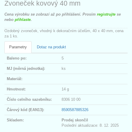
Zvoneček kovový 40 mm
Cena výrobku se zobrazí až po přihlášení. Prosím
registrujte
se
nebo
přihlaste
.
Ozdobný zvoneček, vhodný k dekoračním účelům, 40 x 40 mm, cena
za 1 ks.
Parametry
Dotaz na produkt
Baleno po:
5
MJ (měrná jednotka):
ks
Materiál:
Hmotnost:
14 g
Číslo celního sazebníku:
8306 10 00
Čárový kód (EAN13):
8590587885326
Skladem:
Prodej skončil
Poslední aktualizace: 8. 12. 2025