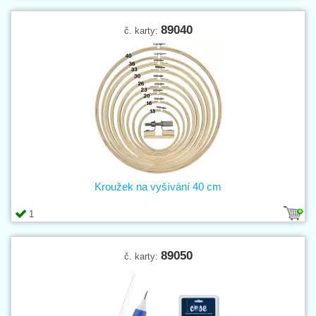
89040
č. karty:
Kroužek na vyšívání 40 cm
1
89050
č. karty: