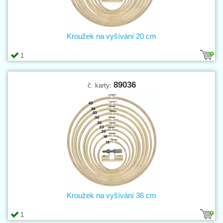
Kroužek na vyšívání 20 cm
1
89036
č. karty:
Kroužek na vyšívání 36 cm
1