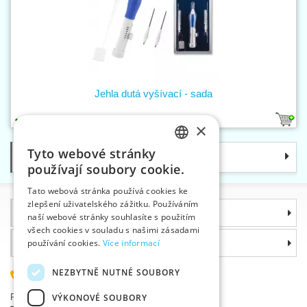
Jehla dutá vyšívací - sada
1
×
Tyto webové stránky
Kategorie
CZECH
používají soubory cookie.
SLOVAK
Tato webová stránka používá cookies ke
zlepšení uživatelského zážitku. Používáním
ENGLISH
Informace
naší webové stránky souhlasíte s použitím
GERMAN
všech cookies v souladu s našimi zásadami
Proč si zvolit právě nás
používání cookies.
Více informací
NEZBYTNĚ NUTNÉ SOUBORY
585 051 217
Plzeňská 868, 783 91 Uničov, Česká republika
VÝKONOVÉ SOUBORY