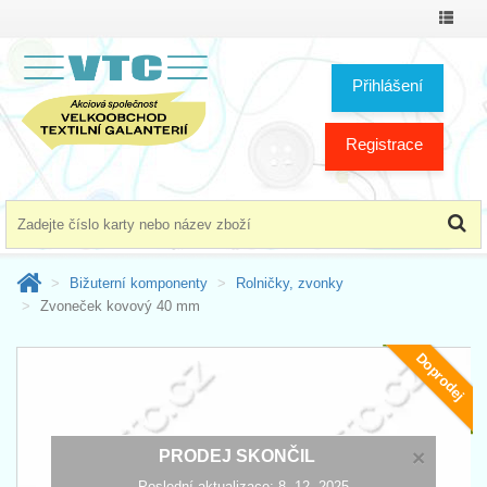
Přepno
menu
Přihlášení
Registrace
Bižuterní komponenty
Rolničky, zvonky
Zvoneček kovový 40 mm
Doprodej
×
PRODEJ SKONČIL
Poslední aktualizace: 8. 12. 2025