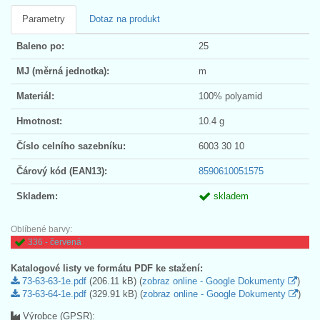
Parametry
Dotaz na produkt
Baleno po:
25
MJ (měrná jednotka):
m
Materiál:
100% polyamid
Hmotnost:
10.4 g
Číslo celního sazebníku:
6003 30 10
Čárový kód (EAN13):
8590610051575
Skladem:
skladem
Oblíbené barvy:
336 - červená
Katalogové listy ve formátu PDF ke stažení:
73-63-63-1e.pdf
(206.11 kB) (
zobraz online - Google Dokumenty
)
73-63-64-1e.pdf
(329.91 kB) (
zobraz online - Google Dokumenty
)
Výrobce (GPSR):