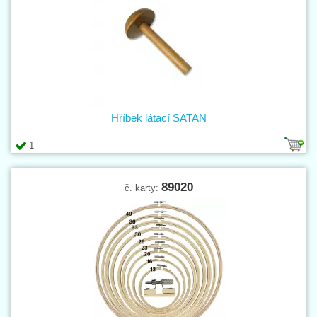
Hříbek látací SATAN
1
89020
č. karty: