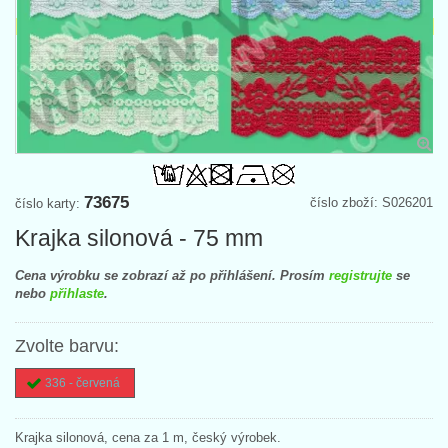
73675
číslo zboží: S026201
číslo karty:
Krajka silonová - 75 mm
Cena výrobku se zobrazí až po přihlášení. Prosím
registrujte
se
nebo
přihlaste
.
Zvolte barvu:
336 - červená
Krajka silonová, cena za 1 m, český výrobek.