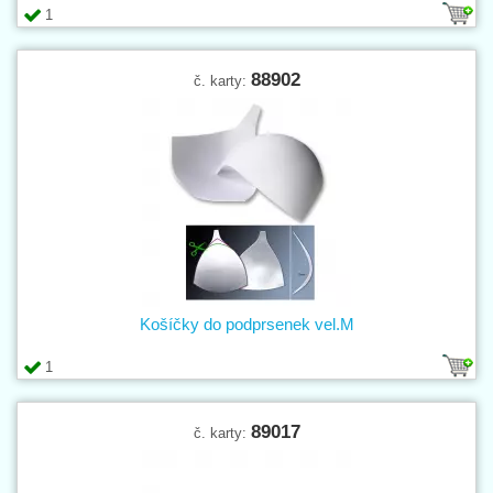
1
88902
č. karty:
Košíčky do podprsenek vel.M
1
89017
č. karty: