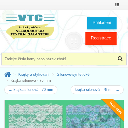
Přepno
menu
Přihlášení
Registrace
Krajky a štykování
Silonové-syntetické
Krajka silonová - 75 mm
← krajka silonová - 70 mm
krajka silonová - 78 mm →
Doprodej