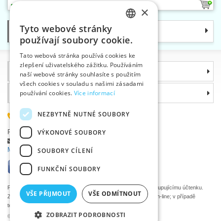
1
×
Tyto webové stránky
Kategorie
CZECH
používají soubory cookie.
SLOVAK
Tato webová stránka používá cookies ke
zlepšení uživatelského zážitku. Používáním
ENGLISH
Informace
naší webové stránky souhlasíte s použitím
GERMAN
všech cookies v souladu s našimi zásadami
používání cookies.
Více informací
Proč si zvolit právě nás
NEZBYTNĚ NUTNÉ SOUBORY
585 051 217
VÝKONOVÉ SOUBORY
Plzeňská 868, 783 91 Uničov, Česká republika
Položit dotaz
|
Nahlásit chybu
Máte problémy s přihlášením ?
SOUBORY CÍLENÍ
FUNKČNÍ SOUBORY
Podle zákona o evidenci tržeb je prodávající povinen vystavit kupujícímu účtenku.
VŠE PŘIJMOUT
VŠE ODMÍTNOUT
Zároveň je povinen zaevidovat přijatou tržbu u správce daně on-line; v případě
technického výpadku pak nejpozději do 48 hodin.
ZOBRAZIT PODROBNOSTI
©2026 Velkoobchod textilní galanterie VTC a.s., Uničov