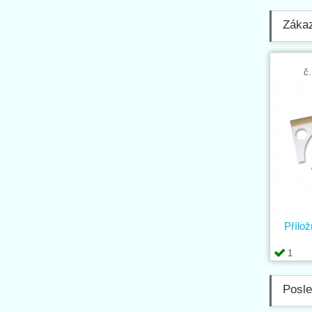
Zákaz
č.
Přílož
1
Posle