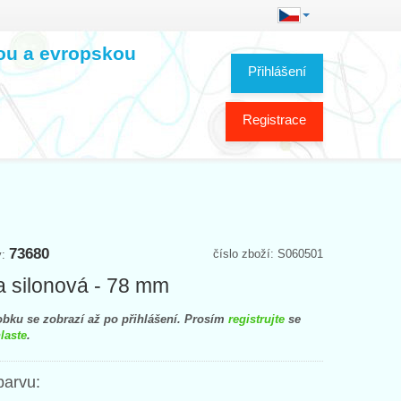
kou a evropskou
Přihlášení
Registrace
73680
číslo zboží: S060501
y:
a silonová - 78 mm
bku se zobrazí až po přihlášení. Prosím
registrujte
se
laste
.
barvu: