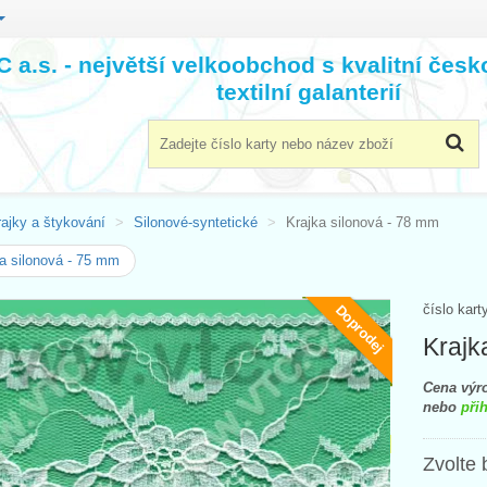
 a.s. - největší velkoobchod s kvalitní čes
textilní galanterií
rajky a štykování
Silonové-syntetické
Krajka silonová - 78 mm
a silonová - 75 mm
číslo kart
Doprodej
Krajk
Cena výro
nebo
přih
Zvolte 