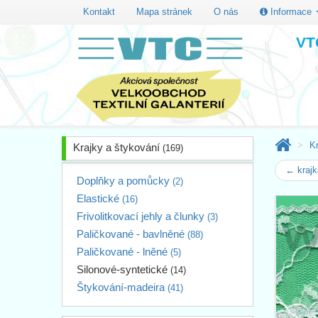
Kontakt
Mapa stránek
O nás
Informace
VTC
K
Krajky a štykování
(169)
← krajk
Doplňky a pomůcky
(2)
Elastické
(16)
Frivolitkovací jehly a člunky
(3)
Paličkované - bavlněné
(88)
Paličkované - lněné
(5)
Silonové-syntetické
(14)
Štykování-madeira
(41)