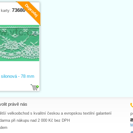
Doprodej
73680
 karty:
 silonová - 78 mm
volit právě nás
tší velkoobchod s kvalitní českou a evropskou textilní galanterií
P
darma při nákupu nad 2 000 Kč bez DPH
M
adem