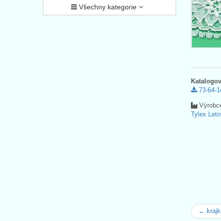
Všechny kategorie
Katalogov
73-64-1
Výrobc
Tylex Leto
← krajk