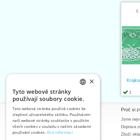
č.
×
Krajka
Tyto webové stránky
1
CZECH
používají soubory cookie.
SLOVAK
Tato webová stránka používá cookies ke
Informace
Proč si z
zlepšení uživatelského zážitku. Používáním
ENGLISH
Úvodní strana
Jsme nejvě
naší webové stránky souhlasíte s použitím
GERMAN
všech cookies v souladu s našimi zásadami
Kontakt
Doprava z
používání cookies.
Více informací
Mapa stránek
Zboží skl