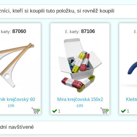
níci, kteří si koupili tuto položku, si rovněž koupili
87060
87106
 karty:
č. karty:
č
ník krejčovský 60
Míra krejčovská 150x2
Klešt
cm
cm
1
1
dní navštívené