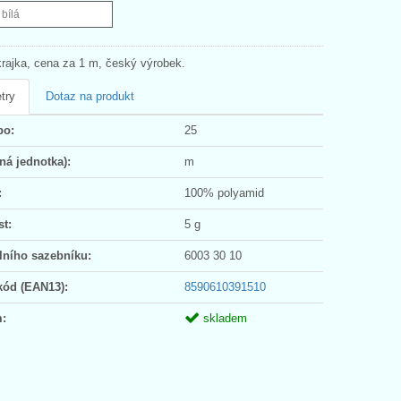
 bílá
krajka, cena za 1 m, český výrobek.
try
Dotaz na produkt
po:
25
ná jednotka):
m
:
100% polyamid
t:
5 g
lního sazebníku:
6003 30 10
kód (EAN13):
8590610391510
:
skladem