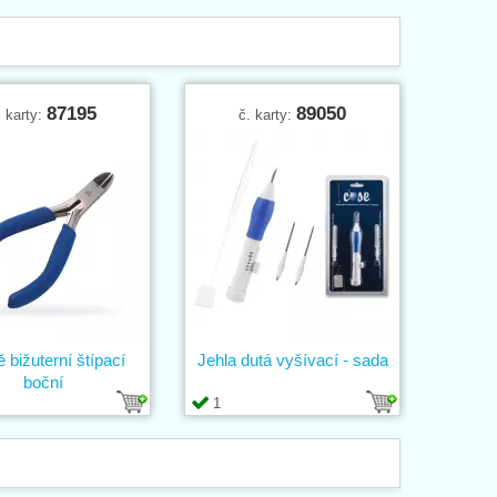
87195
89050
. karty:
č. karty:
ě bižuterní štípací
Jehla dutá vyšívací - sada
boční
1