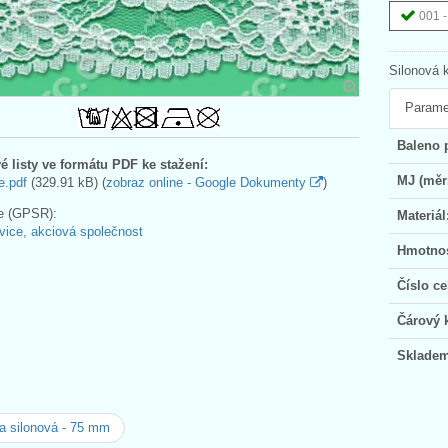
001 -
Silonová 
Parame
Baleno 
é listy ve formátu PDF ke stažení:
MJ (měr
e.pdf
(329.91 kB) (
zobraz online - Google Dokumenty
)
e (GPSR):
Materiál
vice, akciová společnost
Hmotnos
Číslo ce
Čárový 
Skladem
a silonová - 75 mm