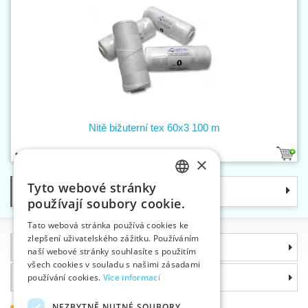
Nitě bižuterní tex 60x3 100 m
1
×
Tyto webové stránky
Kategorie
CZECH
používají soubory cookie.
SLOVAK
Tato webová stránka používá cookies ke
zlepšení uživatelského zážitku. Používáním
ENGLISH
Informace
naší webové stránky souhlasíte s použitím
GERMAN
všech cookies v souladu s našimi zásadami
Proč si zvolit právě nás
používání cookies.
Více informací
NEZBYTNĚ NUTNÉ SOUBORY