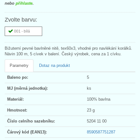
nebo
přihlaste
.
Zvolte barvu:
001 - bílá
Bižuterní pevné bavlněné nitě, tex60x3, vhodné pro navlékání korálků.
Návin 100 m, 5 cívek v balení. Český výrobek, cena za 1 cívku.
Parametry
Dotaz na produkt
Baleno po:
5
MJ (měrná jednotka):
ks
Materiál:
100% bavlna
Hmotnost:
23 g
Číslo celního sazebníku:
5204 11 00
Čárový kód (EAN13):
8590587751287