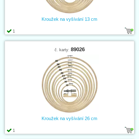
Kroužek na vyšívání 13 cm
1
89026
č. karty:
Kroužek na vyšívání 26 cm
1