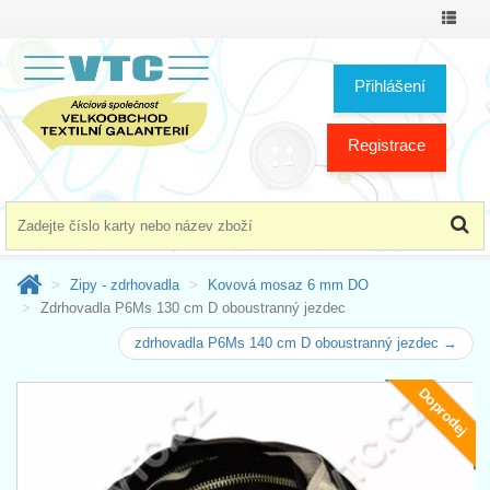
Přepno
menu
Přihlášení
Registrace
Zipy - zdrhovadla
Kovová mosaz 6 mm DO
Zdrhovadla P6Ms 130 cm D oboustranný jezdec
zdrhovadla P6Ms 140 cm D oboustranný jezdec →
Doprodej