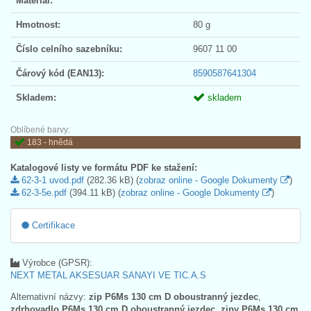
Materiál:
Hmotnost:
80 g
Číslo celního sazebníku:
9607 11 00
Čárový kód (EAN13):
8590587641304
Skladem:
skladem
Oblíbené barvy:
183 - hnědá
Katalogové listy ve formátu PDF ke stažení:
62-3-1 uvod.pdf
(282.36 kB) (
zobraz online - Google Dokumenty
)
62-3-5e.pdf
(394.11 kB) (
zobraz online - Google Dokumenty
)
Certifikace
Výrobce (GPSR):
NEXT METAL AKSESUAR SANAYI VE TIC.A.S
Alternativní názvy:
zip P6Ms 130 cm D oboustranný jezdec
,
zdrhovadlo P6Ms 130 cm D oboustranný jezdec
,
zipy P6Ms 130 cm