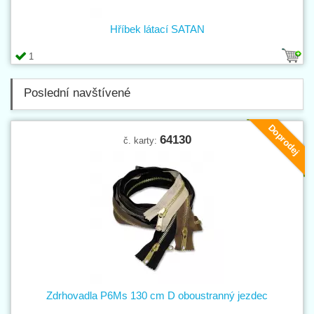
Hříbek látací SATAN
1
Poslední navštívené
Doprodej
64130
č. karty:
Zdrhovadla P6Ms 130 cm D oboustranný jezdec