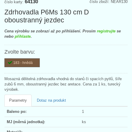
64130
číslo zboží: NEAR130
číslo karty:
Zdrhovadla P6Ms 130 cm D
oboustranný jezdec
Cena výrobku se zobrazí až po přihlášení. Prosím
registrujte
se
nebo
přihlaste
.
Zvolte barvu:
183 - hnědá
Mosazná dělitelná zdrhovadla vhodná do stanů či spacích pytlů, šíře
zubů 6 mm, oboustranný jezdec bez aretace. Cena za 1 ks, turecký
výrobek.
Parametry
Dotaz na produkt
Baleno po:
1
MJ (měrná jednotka):
ks