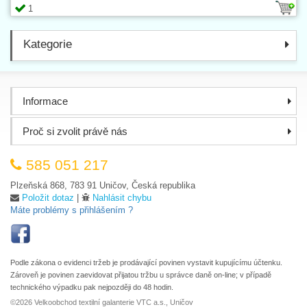
1
Kategorie
Informace
Proč si zvolit právě nás
585 051 217
Plzeňská 868, 783 91 Uničov, Česká republika
Položit dotaz
|
Nahlásit chybu
Máte problémy s přihlášením ?
Podle zákona o evidenci tržeb je prodávající povinen vystavit kupujícímu účtenku.
Zároveň je povinen zaevidovat přijatou tržbu u správce daně on-line; v případě
technického výpadku pak nejpozději do 48 hodin.
©2026 Velkoobchod textilní galanterie VTC a.s., Uničov