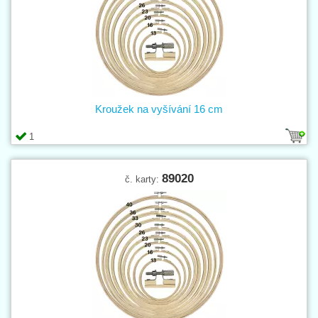
Kroužek na vyšívání 16 cm
1
89020
č. karty: