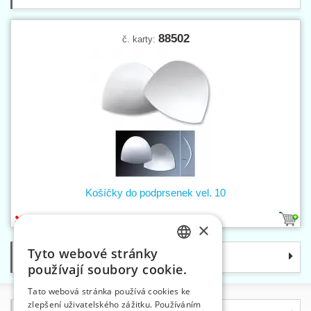
88502
č. karty:
Košíčky do podprsenek vel. 10
1
×
Tyto webové stránky
Kategorie
CZECH
používají soubory cookie.
SLOVAK
Tato webová stránka používá cookies ke
zlepšení uživatelského zážitku. Používáním
ENGLISH