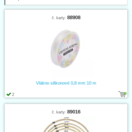
88908
č. karty:
Vlákno silikonové 0,8 mm 10 m
2
89016
č. karty: