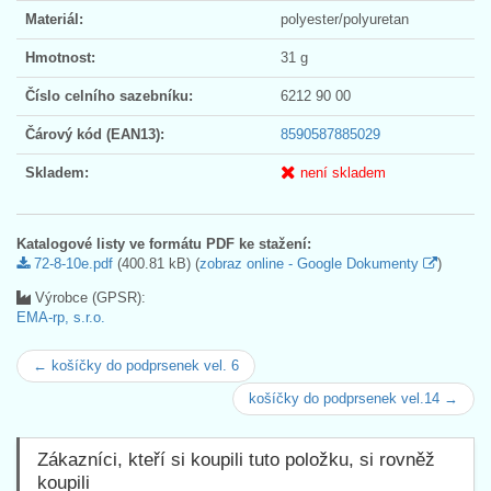
Materiál:
polyester/polyuretan
Hmotnost:
31 g
Číslo celního sazebníku:
6212 90 00
Čárový kód (EAN13):
8590587885029
Skladem:
není skladem
Katalogové listy ve formátu PDF ke stažení:
72-8-10e.pdf
(400.81 kB) (
zobraz online - Google Dokumenty
)
Výrobce (GPSR):
EMA-rp, s.r.o.
← košíčky do podprsenek vel. 6
košíčky do podprsenek vel.14 →
Zákazníci, kteří si koupili tuto položku, si rovněž
koupili